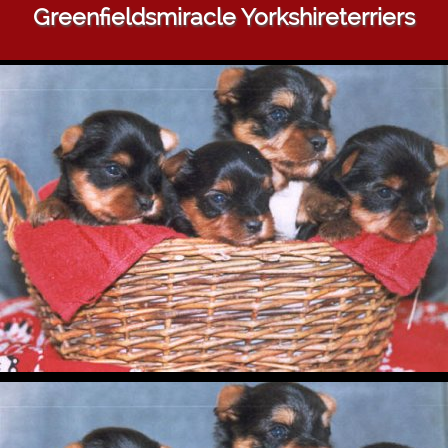
Greenfieldsmiracle Yorkshireterriers