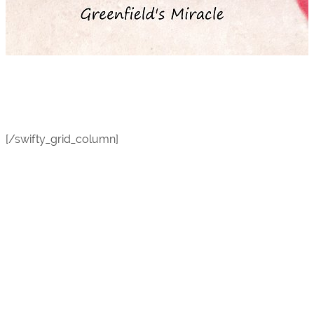
[/swifty_grid_column]